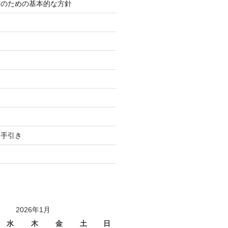
等のための基本的な方針
り
用手引き
2026年1月
水
木
金
土
日