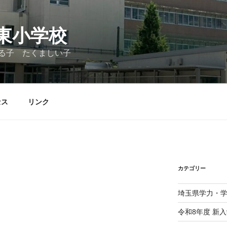
東小学校
る子 たくましい子
セス
リンク
カテゴリー
埼玉県学力・
令和8年度 新入