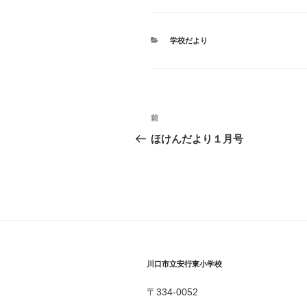
カ
学校だより
テ
ゴ
リ
ー
投
前
前
稿
の
ほけんだより１月号
投
ナ
稿
ビ
ゲ
ー
シ
川口市立安行東小学校
ョ
〒334-0052