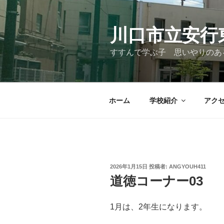
コ
ン
テ
川口市立安行
ン
すすんで学ぶ子 思いやりのあ
ツ
へ
ス
キ
ホーム
学校紹介
アク
ッ
プ
投
2026年1月15日
投稿者:
ANGYOUH411
稿
道徳コーナー03
日:
1月は、2年生になります。