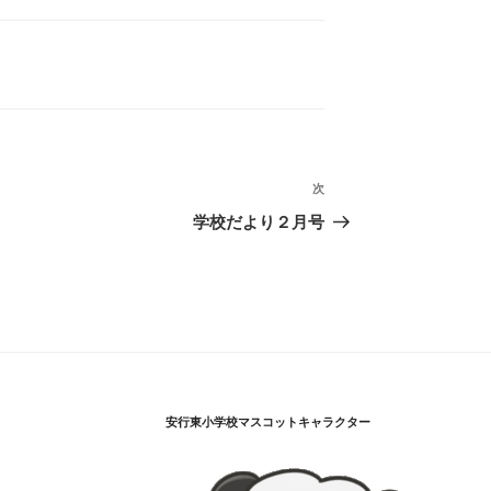
次
次
の
学校だより２月号
投
稿
安行東小学校マスコットキャラクター