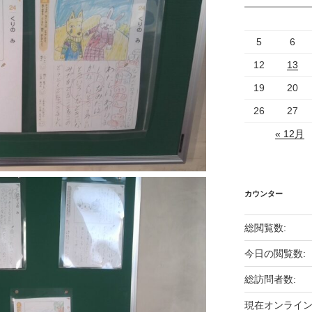
5
6
12
13
19
20
26
27
« 12月
カウンター
総閲覧数:
今日の閲覧数:
総訪問者数:
現在オンライン