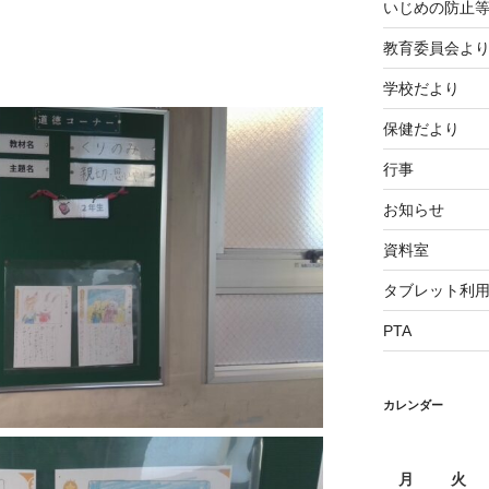
いじめの防止
教育委員会よ
学校だより
保健だより
行事
お知らせ
資料室
タブレット利
PTA
カレンダー
月
火