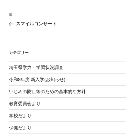
投
前
前
稿
の
スマイルコンサート
ナ
投
ビ
稿
ゲ
ー
カテゴリー
シ
埼玉県学力・学習状況調査
ョ
ン
令和8年度 新入学(お知らせ)
いじめの防止等のための基本的な方針
教育委員会より
学校だより
保健だより