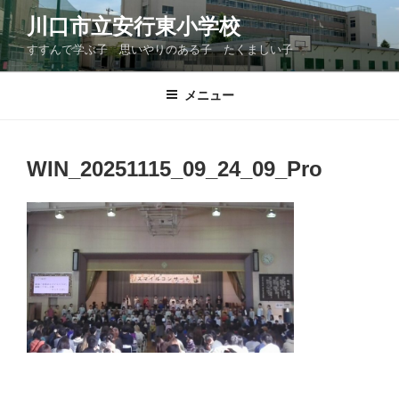
コ
川口市立安行東小学校
ン
すすんで学ぶ子 思いやりのある子 たくましい子
テ
ン
ツ
メニュー
へ
ス
キ
WIN_20251115_09_24_09_Pro
ッ
プ