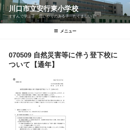
コ
川口市立安行東小学校
ン
すすんで学ぶ子 思いやりのある子 たくましい子
テ
ン
ツ
メニュー
へ
ス
キ
070509 自然災害等に伴う登下校に
ッ
ついて【通年】
プ