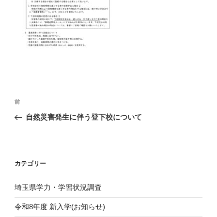
投
前
前
稿
の
自然災害発生に伴う登下校について
ナ
投
ビ
稿
ゲ
ー
カテゴリー
シ
埼玉県学力・学習状況調査
ョ
ン
令和8年度 新入学(お知らせ)