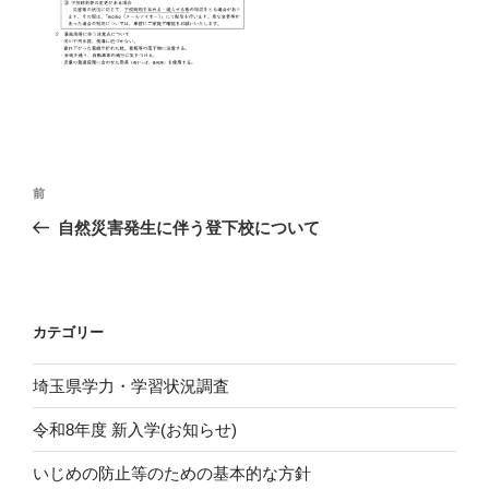
投
前
前
稿
の
自然災害発生に伴う登下校について
ナ
投
ビ
稿
ゲ
ー
カテゴリー
シ
埼玉県学力・学習状況調査
ョ
ン
令和8年度 新入学(お知らせ)
いじめの防止等のための基本的な方針