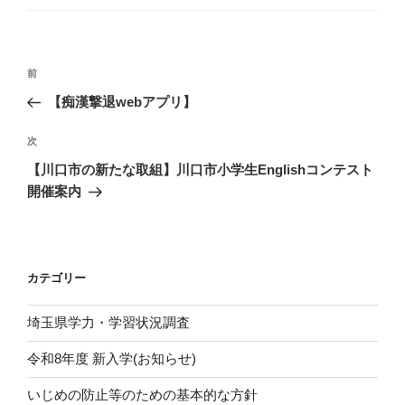
ゴ
リ
ー
投
前
前
稿
の
【痴漢撃退webアプリ】
ナ
投
ビ
稿
次
次
ゲ
の
【川口市の新たな取組】川口市小学生Englishコンテスト
投
ー
開催案内
稿
シ
ョ
ン
カテゴリー
埼玉県学力・学習状況調査
令和8年度 新入学(お知らせ)
いじめの防止等のための基本的な方針