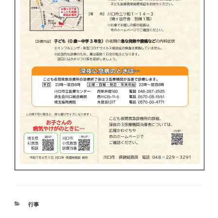
カ
行事
テ