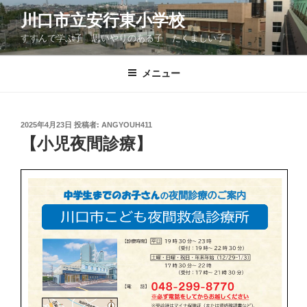
コ
川口市立安行東小学校
ン
すすんで学ぶ子 思いやりのある子 たくましい子
テ
ン
ツ
メニュー
へ
ス
キ
投
2025年4月23日
投稿者:
ANGYOUH411
稿
ッ
【小児夜間診療】
日:
プ