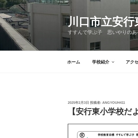
コ
ン
テ
川口市立安行
ン
すすんで学ぶ子 思いやりのあ
ツ
へ
ス
キ
ホーム
学校紹介
アク
ッ
プ
投
2025年2月3日
投稿者:
ANGYOUH411
稿
【安行東小学校だ
日: