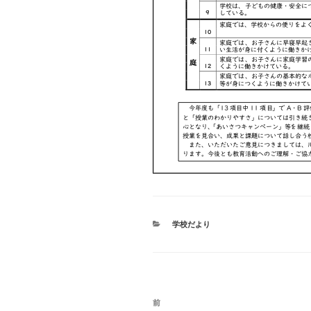
カ
学校だより
テ
ゴ
リ
ー
投
前
前