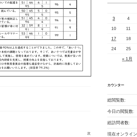
3
4
10
11
17
18
24
25
« 1月
カウンター
総閲覧数:
今日の閲覧数:
総訪問者数:
次
次
現在オンライン