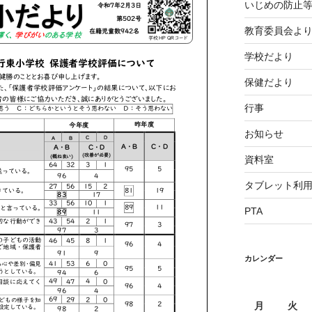
いじめの防止
教育委員会よ
学校だより
保健だより
行事
お知らせ
資料室
タブレット利
PTA
カレンダー
月
火