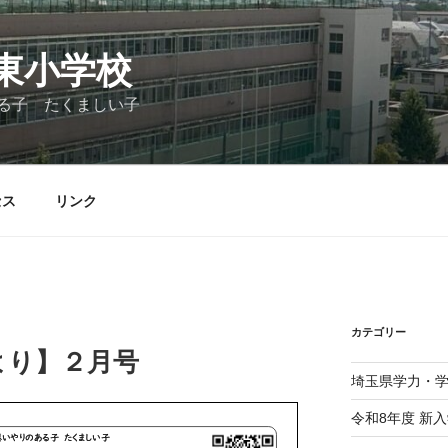
東小学校
る子 たくましい子
セス
リンク
カテゴリー
より】２月号
埼玉県学力・
令和8年度 新入