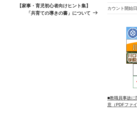
の
【家事・育児初心者向けヒント集】
カウント開始日
投
「共育ての導きの書」について
稿
■教職員事故に
意（PDFファイ