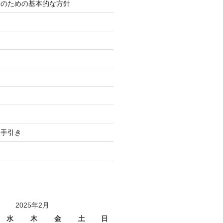
等のための基本的な方針
り
用手引き
2025年2月
水
木
金
土
日