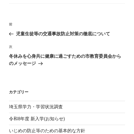
ゴ
リ
ー
投
前
前
稿
の
児童生徒等の交通事故防止対策の徹底について
ナ
投
ビ
稿
次
次
ゲ
の
冬休みを心身共に健康に過ごすための市教育委員会から
投
ー
のメッセージ
稿
シ
ョ
ン
カテゴリー
埼玉県学力・学習状況調査
令和8年度 新入学(お知らせ)
いじめの防止等のための基本的な方針