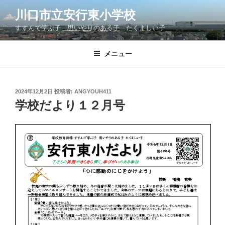
コ
川口市立安行東小学校
ン
すすんで学ぶ子 思いやりのある子 たくましい子
テ
ン
ツ
メニュー
へ
ス
キ
投
2024年12月2日
投稿者:
ANGYOUH411
稿
ッ
学校だより１２月号
日:
プ