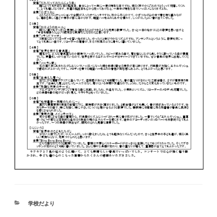
カ
学校だより
テ