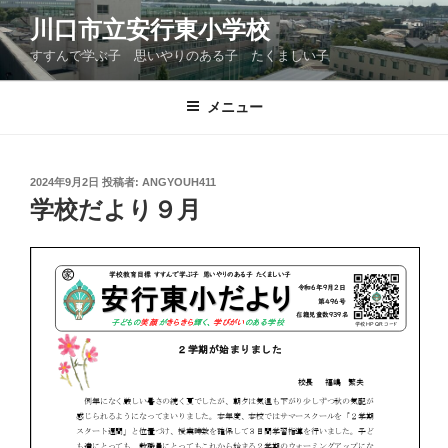
コ
川口市立安行東小学校
ン
すすんで学ぶ子 思いやりのある子 たくましい子
テ
ン
ツ
メニュー
へ
ス
キ
投
2024年9月2日
投稿者:
ANGYOUH411
稿
ッ
学校だより９月
日:
プ