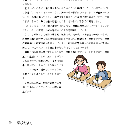
カ
学校だより
テ