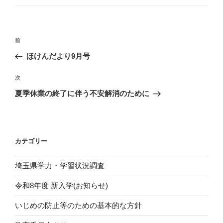
ゴ
リ
ー
投
前
前
稿
の
ほけんだより9月号
ナ
投
ビ
稿
次
次
ゲ
の
夏季休業の終了に伴う不安解消のために
投
ー
稿
シ
ョ
カテゴリー
ン
埼玉県学力・学習状況調査
令和8年度 新入学(お知らせ)
いじめの防止等のための基本的な方針