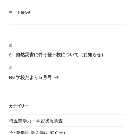
カ
お知らせ
テ
ゴ
リ
ー
投
前
前
稿
の
自然災害に伴う登下校について（お知らせ）
ナ
投
ビ
稿
次
次
ゲ
の
R6 学校だより５月号
投
ー
稿
シ
ョ
カテゴリー
ン
埼玉県学力・学習状況調査
令和8年度 新入学(お知らせ)