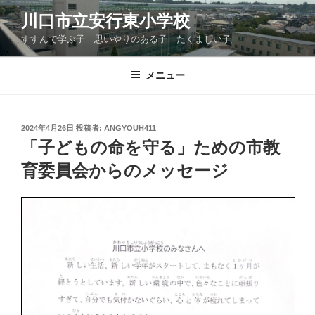
コ
川口市立安行東小学校
ン
すすんで学ぶ子 思いやりのある子 たくましい子
テ
ン
ツ
メニュー
へ
ス
キ
投
2024年4月26日
投稿者:
ANGYOUH411
稿
ッ
「子どもの命を守る」ための市教
日:
プ
育委員会からのメッセージ