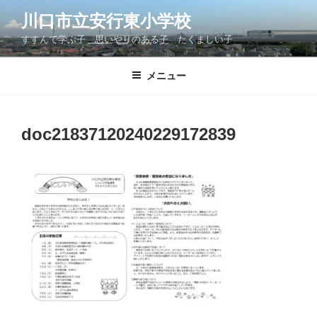
コ
川口市立安行東小学校
ン
すすんで学ぶ子 思いやりのある子 たくましい子
テ
ン
ツ
メニュー
へ
ス
キ
doc21837120240229172839
ッ
プ