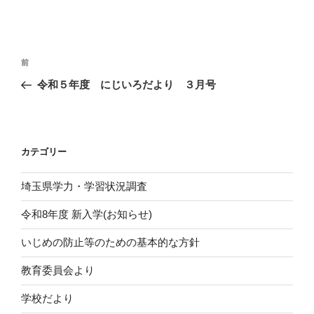
投
前
前
稿
の
令和５年度 にじいろだより ３月号
ナ
投
ビ
稿
ゲ
ー
カテゴリー
シ
埼玉県学力・学習状況調査
ョ
ン
令和8年度 新入学(お知らせ)
いじめの防止等のための基本的な方針
教育委員会より
学校だより