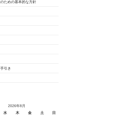
等のための基本的な方針
り
用手引き
2026年8月
水
木
金
土
日