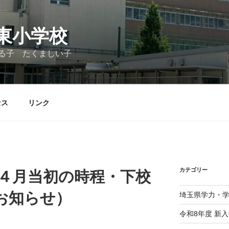
東小学校
る子 たくましい子
セス
リンク
カテゴリー
要】４月当初の時程・下校
お知らせ）
埼玉県学力・
令和8年度 新入