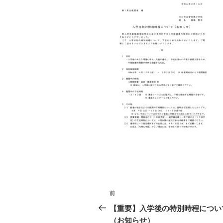
投
前
前
稿
の
【重要】入学後の特別時程につい
投
（お知らせ）