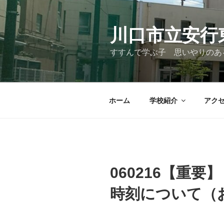
コ
ン
テ
川口市立安行
ン
すすんで学ぶ子 思いやりのあ
ツ
へ
ス
キ
ホーム
学校紹介
アク
ッ
プ
060216【重
時刻について（