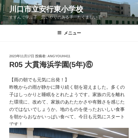
コ
川口市立安行東小学校
ン
すすんで学ぶ子 思いやりのある子 たくましい子
テ
ン
ツ
メニュー
へ
ス
キ
投
2023年11月17日
投稿者:
ANGYOUH411
稿
ッ
R05 大貫海浜学園(5年)⑥
日:
プ
【雨の朝でも元気に出発！】
昨晩からの雨が静かに降り続く朝を迎えました。多くの
子はしっかりと睡眠をとれたようです。家族の元を離れ
た環境に、改めて、家族のあたたかさや有難さを感じた
のではないでしょうか。地のものを使ったおいしい食事
を朝からおなかいっぱい食べて、今日も元気にスタート
です！