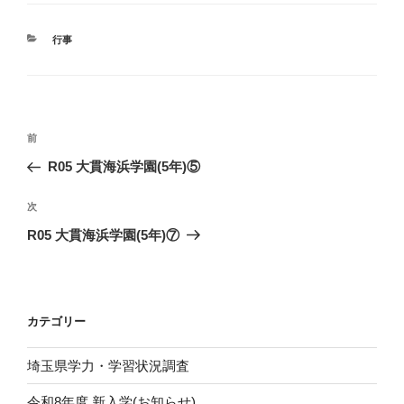
カ
行事
テ
ゴ
リ
ー
投
前
前
稿
の
R05 大貫海浜学園(5年)⑤
ナ
投
ビ
稿
次
次
ゲ
の
R05 大貫海浜学園(5年)⑦
投
ー
稿
シ
ョ
カテゴリー
ン
埼玉県学力・学習状況調査
令和8年度 新入学(お知らせ)