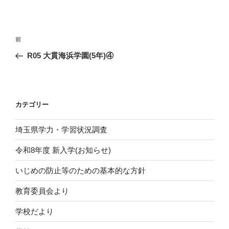
投
前
前
稿
の
R05 大貫海浜学園(5年)④
ナ
投
ビ
稿
ゲ
ー
カテゴリー
シ
埼玉県学力・学習状況調査
ョ
ン
令和8年度 新入学(お知らせ)
いじめの防止等のための基本的な方針
教育委員会より
学校だより