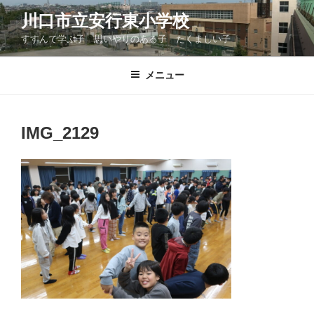
コ
川口市立安行東小学校
ン
すすんで学ぶ子 思いやりのある子 たくましい子
テ
ン
ツ
メニュー
へ
ス
キ
IMG_2129
ッ
プ