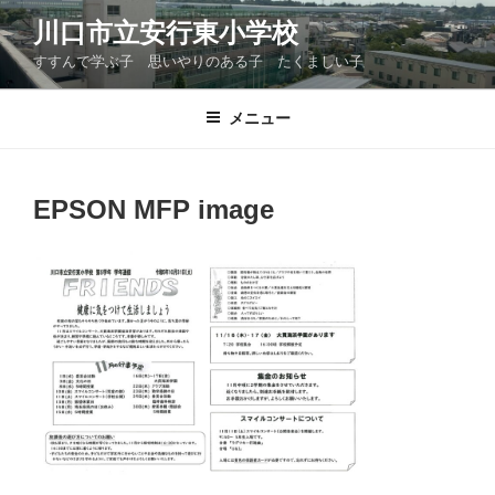
コ
川口市立安行東小学校
ン
すすんで学ぶ子 思いやりのある子 たくましい子
テ
ン
ツ
メニュー
へ
ス
キ
EPSON MFP image
ッ
プ