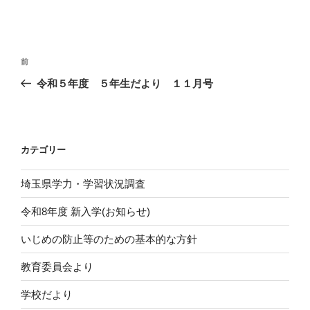
投
前
前
稿
の
令和５年度 ５年生だより １１月号
ナ
投
ビ
稿
ゲ
ー
カテゴリー
シ
埼玉県学力・学習状況調査
ョ
ン
令和8年度 新入学(お知らせ)
いじめの防止等のための基本的な方針
教育委員会より
学校だより