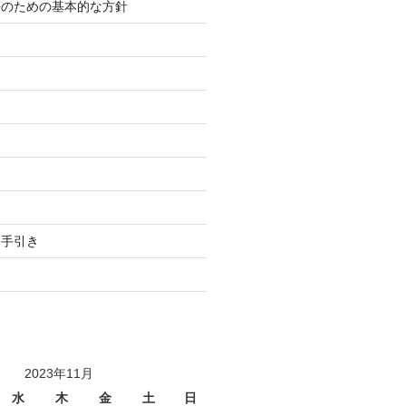
等のための基本的な方針
り
用手引き
2023年11月
水
木
金
土
日