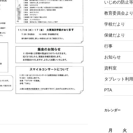
いじめの防止
教育委員会よ
学校だより
保健だより
行事
お知らせ
資料室
タブレット利
PTA
カレンダー
月
火