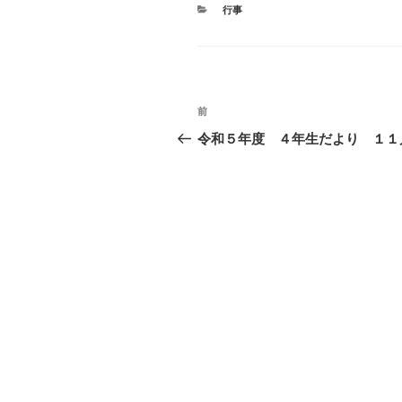
カ
行事
テ
ゴ
リ
ー
投
前
前
稿
の
令和５年度 ４年生だより １１
投
ナ
稿
ビ
ゲ
ー
シ
ョ
ン