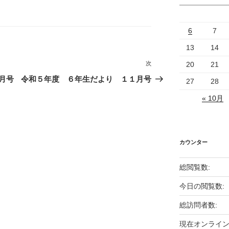
6
7
13
14
20
21
次
次
の
月号
令和５年度 ６年生だより １１月号
27
28
投
« 10月
稿
カウンター
総閲覧数:
今日の閲覧数:
総訪問者数:
現在オンライン