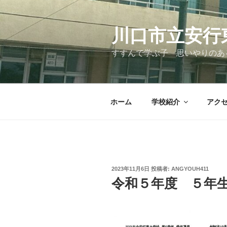
コ
ン
テ
川口市立安行
ン
すすんで学ぶ子 思いやりのあ
ツ
へ
ス
キ
ホーム
学校紹介
アク
ッ
プ
投
2023年11月6日
投稿者:
ANGYOUH411
稿
令和５年度 ５年
日: