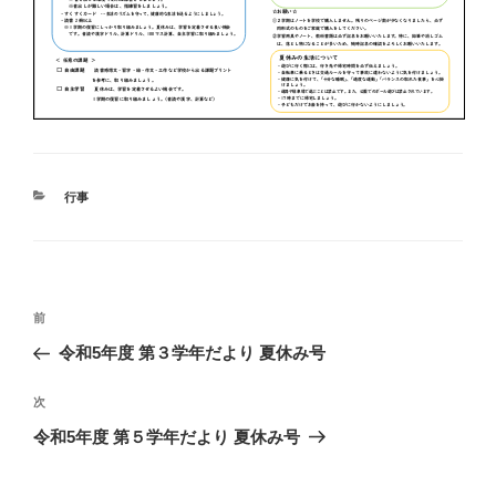
カ
行事
テ
ゴ
リ
ー
投
前
前
稿
の
令和5年度 第３学年だより 夏休み号
ナ
投
ビ
稿
次
次
ゲ
の
令和5年度 第５学年だより 夏休み号
投
ー
稿
シ