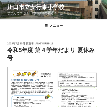
コ
川口市立安行東小学校
ン
すすんで学ぶ子 思いやりのある子 たくましい子
テ
ン
ツ
メニュー
へ
ス
キ
投
2023年7月20日
投稿者:
ANGYOUH411
稿
ッ
令和5年度 第４学年だより 夏休み
日:
プ
号