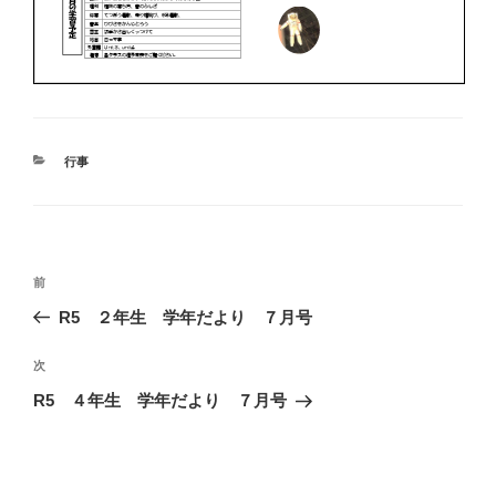
カ
行事
テ
ゴ
リ
ー
投
前
前
稿
の
R5 ２年生 学年だより ７月号
ナ
投
ビ
稿
次
次
ゲ
の
R5 ４年生 学年だより ７月号
投
ー
稿
シ
ョ