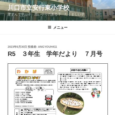
コ
川口市立安行東小学校
ン
すすんで学ぶ子 思いやりのある子 たくましい子
テ
ン
ツ
メニュー
へ
ス
キ
投
2023年6月30日
投稿者:
ANGYOUH411
稿
ッ
R5 ３年生 学年だより ７月号
日:
プ