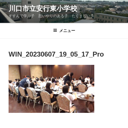
コ
川口市立安行東小学校
ン
すすんで学ぶ子 思いやりのある子 たくましい子
テ
ン
ツ
メニュー
へ
ス
キ
WIN_20230607_19_05_17_Pro
ッ
プ