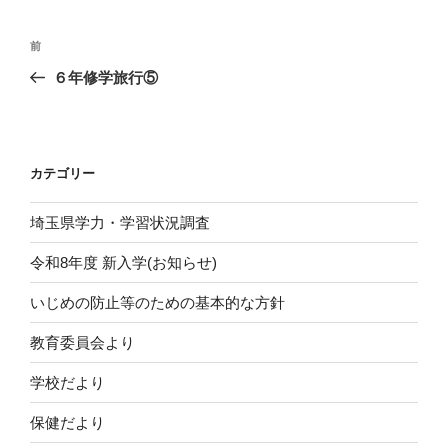
投
前
前
稿
の
６年修学旅行⑤
ナ
投
ビ
稿
ゲ
ー
カテゴリー
シ
埼玉県学力・学習状況調査
ョ
ン
令和8年度 新入学(お知らせ)
いじめの防止等のための基本的な方針
教育委員会より
学校だより
保健だより