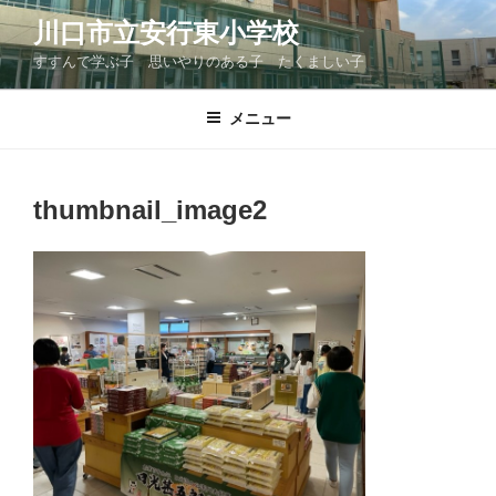
コ
川口市立安行東小学校
ン
すすんで学ぶ子 思いやりのある子 たくましい子
テ
ン
ツ
メニュー
へ
ス
キ
thumbnail_image2
ッ
プ