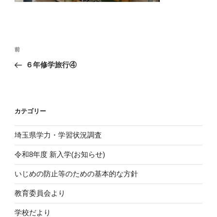
投
前
前
稿
の
６年修学旅行④
ナ
投
ビ
稿
ゲ
ー
カテゴリー
シ
埼玉県学力・学習状況調査
ョ
ン
令和8年度 新入学(お知らせ)
いじめの防止等のための基本的な方針
教育委員会より
学校だより