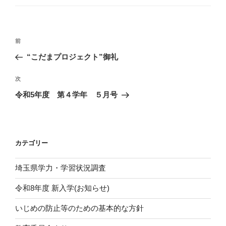
ゴ
リ
ー
投
前
前
稿
の
“こだまプロジェクト”御礼
ナ
投
ビ
稿
次
次
ゲ
の
令和5年度 第４学年 ５月号
投
ー
稿
シ
ョ
カテゴリー
ン
埼玉県学力・学習状況調査
令和8年度 新入学(お知らせ)
いじめの防止等のための基本的な方針