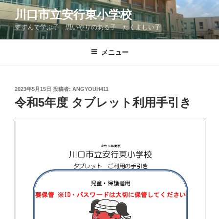
コ
川口市立安行東小学校
ン
すすんで学ぶ子 思いやりのある子 たくましい子
テ
ン
ツ
メニュー
へ
ス
キ
投
2023年5月15日
投稿者:
ANGYOUH411
稿
ッ
令和5年度 タブレット利用手引き
日:
プ