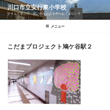
コ
川口市立安行東小学校
ン
すすんで学ぶ子 思いやりのある子 たくましい子
テ
ン
ツ
メニュー
へ
ス
キ
こだまプロジェクト鳩ケ谷駅２
ッ
プ