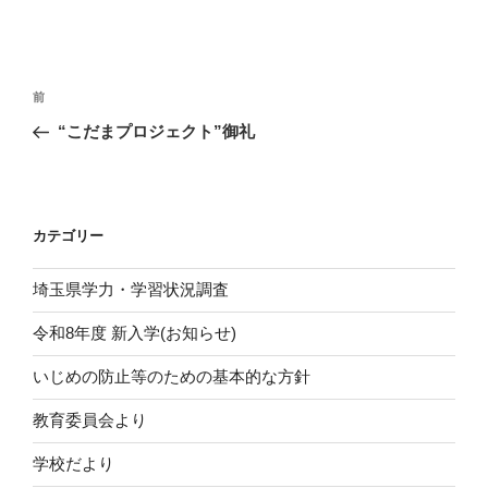
投
前
前
稿
の
“こだまプロジェクト”御礼
ナ
投
ビ
稿
ゲ
ー
カテゴリー
シ
埼玉県学力・学習状況調査
ョ
ン
令和8年度 新入学(お知らせ)
いじめの防止等のための基本的な方針
教育委員会より
学校だより