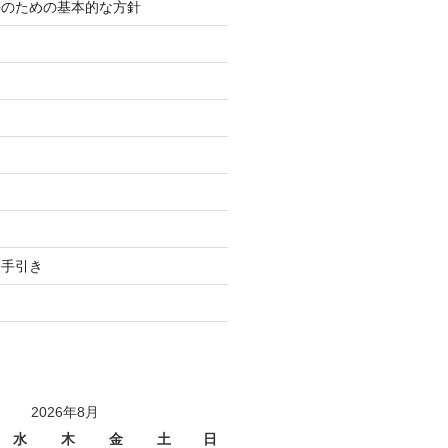
等のための基本的な方針
り
用手引き
2026年8月
水
木
金
土
日