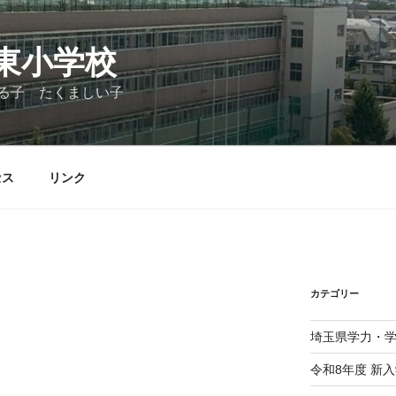
東小学校
る子 たくましい子
セス
リンク
カテゴリー
埼玉県学力・
令和8年度 新入