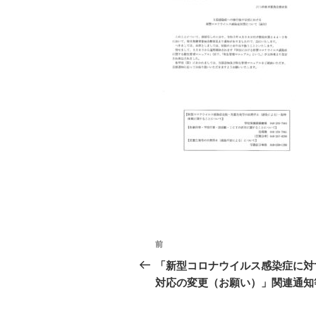
投
前
前
稿
の
「新型コロナウイルス感染症に対
投
対応の変更（お願い）」関連通知
ナ
稿
ビ