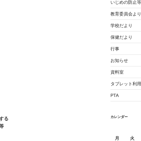
いじめの防止
教育委員会よ
学校だより
保健だより
行事
お知らせ
資料室
タブレット利
PTA
カレンダー
する
等
月
火