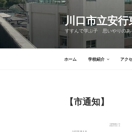
コ
ン
テ
川口市立安行
ン
すすんで学ぶ子 思いやりのあ
ツ
へ
ス
キ
ホーム
学校紹介
アク
ッ
プ
【市通知】