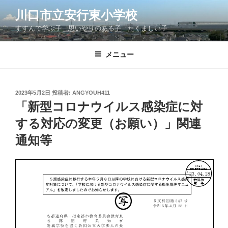
コ
川口市立安行東小学校
ン
すすんで学ぶ子 思いやりのある子 たくましい子
テ
ン
ツ
メニュー
へ
ス
キ
投
2023年5月2日
投稿者:
ANGYOUH411
稿
ッ
「新型コロナウイルス感染症に対
日:
プ
する対応の変更（お願い）」関連
通知等