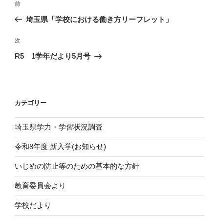
前
前
稿
の
埼玉県「学校における働き方リーフレット」
ナ
投
ビ
稿
次
次
ゲ
の
R5 1学年だより5月号
投
ー
稿
シ
ョ
カテゴリー
ン
埼玉県学力・学習状況調査
令和8年度 新入学(お知らせ)
いじめの防止等のための基本的な方針
教育委員会より
学校だより