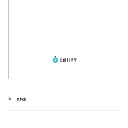
カ
資料室
テ
ゴ
リ
ー
投