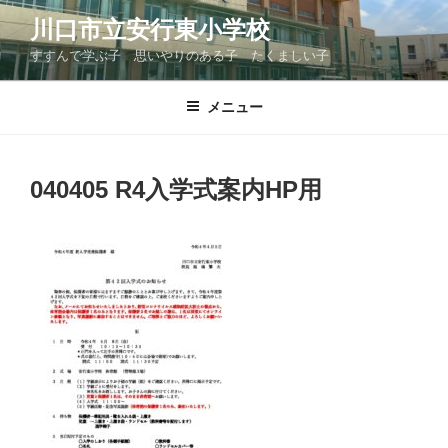
コ
川口市立安行東小学校
ン
すすんで学ぶ子 思いやりのある子 たくましい子
テ
ン
ツ
メニュー
へ
ス
キ
040405 R4入学式案内HP用
ッ
プ