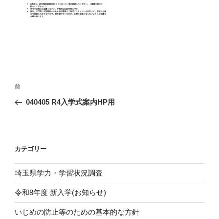
投
前
前
稿
の
040405 R4入学式案内HP用
ナ
投
ビ
稿
ゲ
ー
カテゴリー
シ
埼玉県学力・学習状況調査
ョ
ン
令和8年度 新入学(お知らせ)
いじめの防止等のための基本的な方針