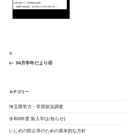
投
前
前
稿
の
04月学年だより④
ナ
投
ビ
稿
ゲ
ー
カテゴリー
シ
埼玉県学力・学習状況調査
ョ
ン
令和8年度 新入学(お知らせ)
いじめの防止等のための基本的な方針