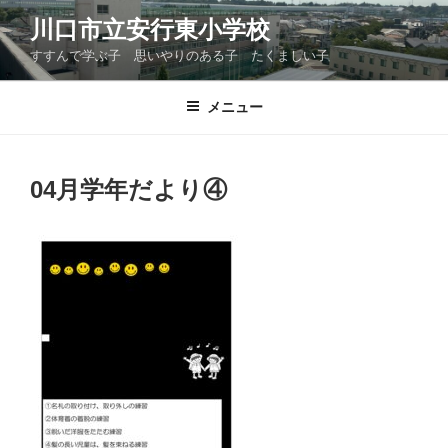
コ
川口市立安行東小学校
ン
すすんで学ぶ子 思いやりのある子 たくましい子
テ
ン
ツ
メニュー
へ
ス
キ
04月学年だより④
ッ
プ