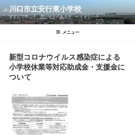
コ
川口市立安行東小学校
ン
すすんで学ぶ子 思いやりのある子 たくましい子
テ
ン
ツ
メニュー
へ
ス
キ
新型コロナウイルス感染症による
ッ
小学校休業等対応助成金・支援金に
プ
ついて