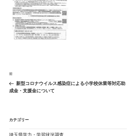
投
前
前
稿
の
新型コロナウイルス感染症による小学校休業等対応助
ナ
投
成金・支援金について
ビ
稿
ゲ
ー
カテゴリー
シ
ョ
埼玉県学力・学習状況調査