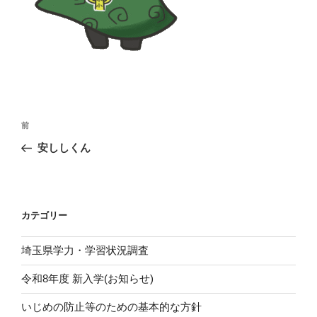
投
前
前
稿
の
安ししくん
ナ
投
ビ
稿
ゲ
ー
カテゴリー
シ
埼玉県学力・学習状況調査
ョ
ン
令和8年度 新入学(お知らせ)
いじめの防止等のための基本的な方針