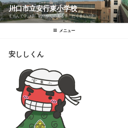
コ
川口市立安行東小学校
ン
すすんで学ぶ子 思いやりのある子 たくましい子
テ
ン
ツ
メニュー
へ
ス
キ
安ししくん
ッ
プ