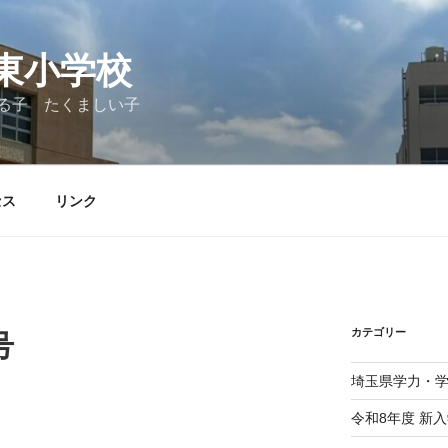
東小学校
る子 たくましい子
セス
リンク
カテゴリー
号
埼玉県学力・
令和8年度 新入