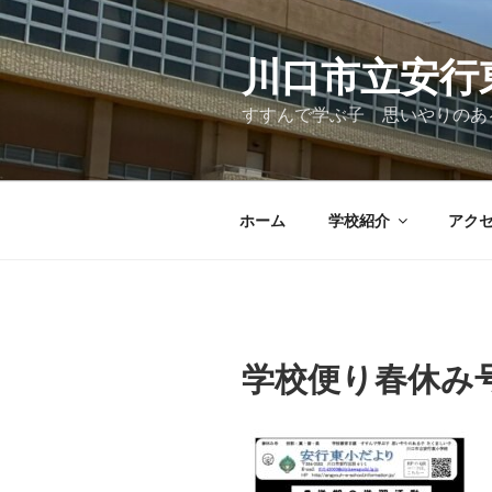
コ
ン
テ
川口市立安行
ン
すすんで学ぶ子 思いやりのあ
ツ
へ
ス
キ
ホーム
学校紹介
アク
ッ
プ
学校便り春休み