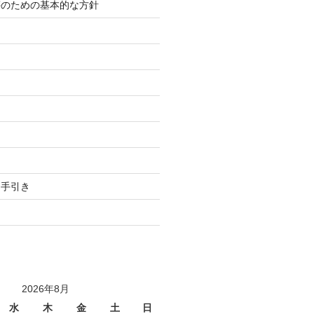
等のための基本的な方針
り
用手引き
2026年8月
水
木
金
土
日