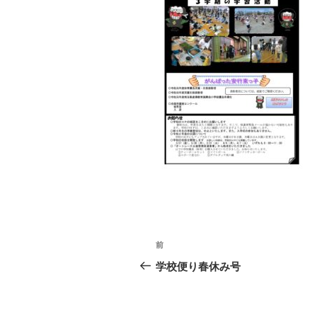
投
前
前
稿
の
学校便り春休み号
投
ナ
稿
ビ