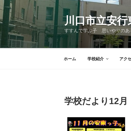
コ
ン
テ
川口市立安行
ン
すすんで学ぶ子 思いやりのあ
ツ
へ
ス
キ
ホーム
学校紹介
アク
ッ
プ
学校だより12月