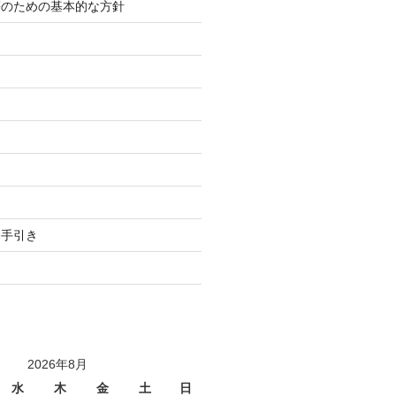
等のための基本的な方針
り
用手引き
2026年8月
水
木
金
土
日