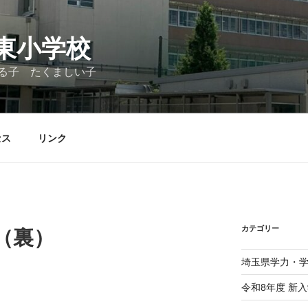
東小学校
る子 たくましい子
セス
リンク
カテゴリー
（裏）
埼玉県学力・
令和8年度 新入