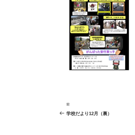
投
前
前
稿
の
学校だより12月（裏）
投
ナ
稿
ビ