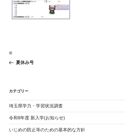
投
前
前
稿
の
夏休み号
ナ
投
ビ
稿
ゲ
ー
カテゴリー
シ
埼玉県学力・学習状況調査
ョ
ン
令和8年度 新入学(お知らせ)
いじめの防止等のための基本的な方針