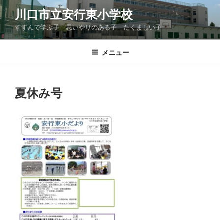
コ
川口市立安行東小学校
ン
すすんで学ぶ子 思いやりのある子 たくましい子
テ
ン
ツ
メニュー
へ
ス
キ
夏休み号
ッ
プ