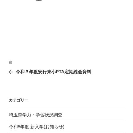
投
前
前
稿
の
令和３年度安行東小PTA定期総会資料
ナ
投
ビ
稿
ゲ
ー
カテゴリー
シ
埼玉県学力・学習状況調査
ョ
ン
令和8年度 新入学(お知らせ)