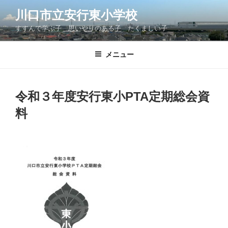
コ
川口市立安行東小学校
ン
すすんで学ぶ子 思いやりのある子 たくましい子
テ
ン
ツ
メニュー
へ
ス
キ
令和３年度安行東小PTA定期総会資
ッ
料
プ