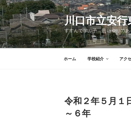
コ
ン
テ
川口市立安行
ン
すすんで学ぶ子 思いやりのあ
ツ
へ
ス
キ
ホーム
学校紹介
アク
ッ
プ
令和２年５月１
～６年