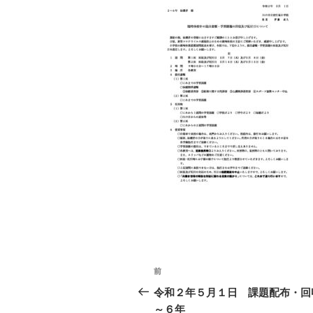
投
前
前
稿
の
令和２年５月１日 課題配布・回
投
～６年