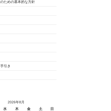
等のための基本的な方針
り
用手引き
2026年8月
水
木
金
土
日