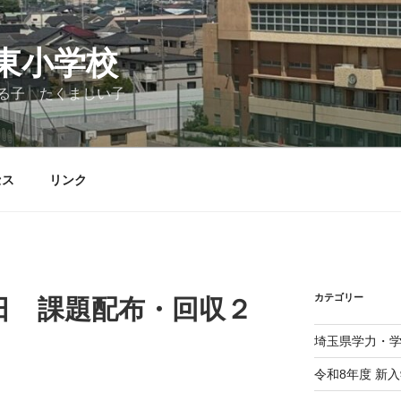
東小学校
る子 たくましい子
セス
リンク
カテゴリー
日 課題配布・回収２
埼玉県学力・
令和8年度 新入