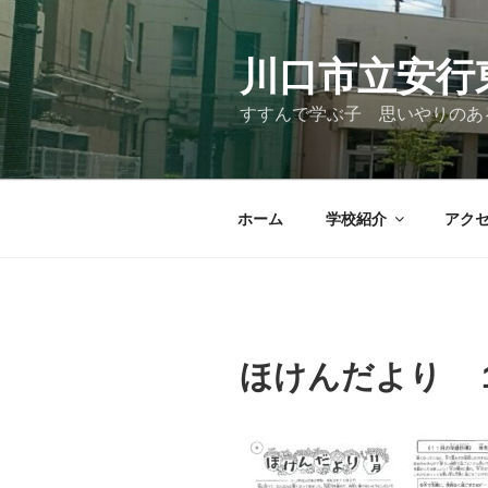
コ
ン
テ
川口市立安行
ン
すすんで学ぶ子 思いやりのあ
ツ
へ
ス
キ
ホーム
学校紹介
アク
ッ
プ
ほけんだより 