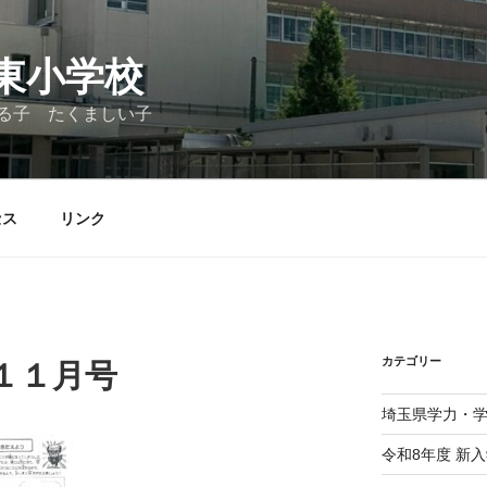
東小学校
る子 たくましい子
セス
リンク
カテゴリー
１１月号
埼玉県学力・
令和8年度 新入