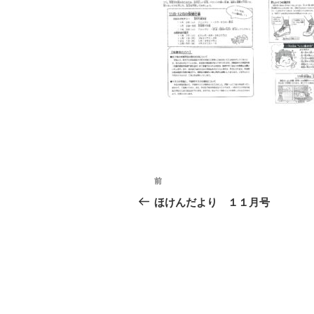
投
前
前
稿
の
ほけんだより １１月号
投
ナ
稿
ビ
ゲ
ー