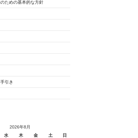
等のための基本的な方針
り
用手引き
2026年8月
水
木
金
土
日